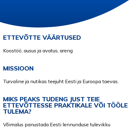
SEMINARIÕHTU
ETTEVÕTTE VÄÄRTUSED
VT AJAKIRI 2026
Koostöö, ausus ja avatus, areng
MISSIOON
MESSIPLAAN 2026
Turvaline ja nutikas teejuht Eesti ja Euroopa taevas.
EESTI
MIKS PEAKS TUDENG JUST TEIE
ETTEVÕTTESSE PRAKTIKALE VÕI TÖÖLE
TULEMA?
English
Võimalus panustada Eesti lennunduse tulevikku