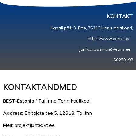
KONTAKT
Kanali põik 3, Rae, 75310 Harju maakond,
https://www.eans.ee/
janika.roosimae@eans.ee
56289198
KONTAKTANDMED
BEST-Estonia
/ Tallinna Tehnikaülikool
Aadress
: Ehitajate tee 5, 12618, Tallinn
Meil
: projektijuht@vt.ee