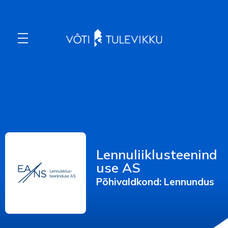
Võti Tulevikku
Eesti suurim karjääriüritus, mis viib kokku tudengid ja ettevõtted.
ETTEVÕTTED
OSALEVAD ETTEVÕTTED 2026
PRAKTIKA – JA TÖÖPAKKUMISED
OSALENUD ETTEVÕTTED 2025
OSALENUD ETTEVÕTTED 2024
OSALENUD ETTEVÕTTED 2023
Lennuliiklusteenind
OSALENUD ETTEVÕTTED 2022
OSALENUD ETTEVÕTTED 2021
use AS
PODCAST
Põhivaldkond: Lennundus
AJALUGU